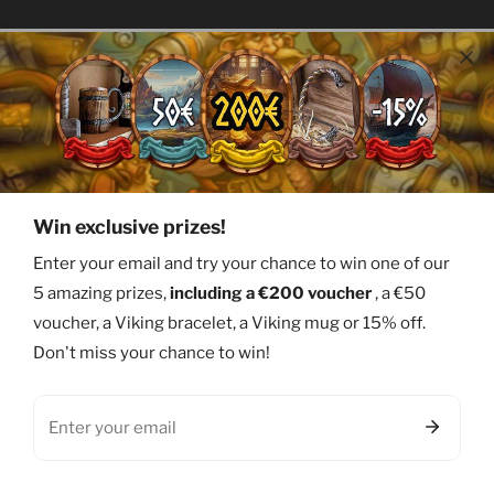
French Customer Service
Free Returns
We are available every day
The product is not
to answer your questions.
Returns are free at
Win exclusive prizes!
Enter your email and try your chance to win one of our
Useful links
5 amazing prizes,
including a €200 voucher
, a €50
voucher, a Viking bracelet, a Viking mug or 15% off.
Don't miss your chance to win!
Recommendations
Email
0
Information
items
Welcome
Products
Research
Basket