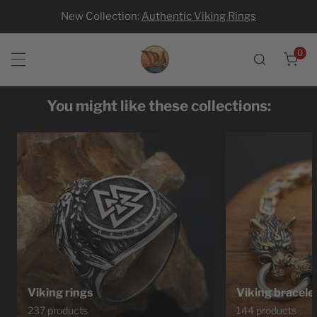
New Collection:
Authentic Viking Rings
p to content
0
ite
You might like these collections:
Viking rings
Viking bracele
237 products
144 products