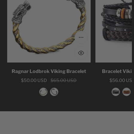
Bracelet
Viking
Choose options
Ragnar Lodbrok Viking Bracelet
Bracelet Viki
Sale
$50.00 USD
Regular
$65.00 USD
Sale
$56.00 US
Regular
price
price
price
price