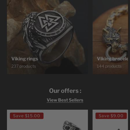
Viking rings
Viking bracele
237 products
144 products
Our offers :
View Best Sellers
Ragnar
Bracelet
Save
$15.00
Save
$9.00
Lodbrok
Viking
Viking
Leather