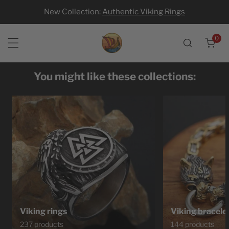
New Collection:
Authentic Viking Rings
p to content
0
ite
You might like these collections:
Viking rings
Viking bracele
237 products
144 products