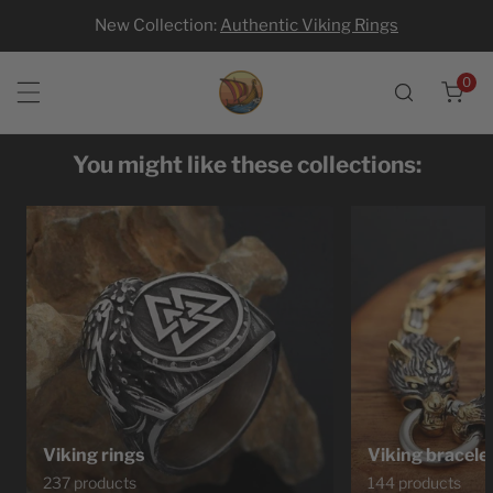
New Collection:
Authentic Viking Rings
p to content
0
ite
You might like these collections:
Viking rings
Viking bracele
237 products
144 products