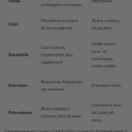
visuel
intemporel
ombrages complexes
Plus élevé en raison
Moins coûteux
Coût
de la complexité
en général
Vieillit mieux
Les couleurs
avec un
Durabilité
s’estompent plus
estompage
rapidement
moins visible
Retouches fréquentes
Entretien
Entretien réduit
nécessaires
Convient à tous
Moins adapté à
Polyvalence
les types de
certains tons de peau
peau
Un tatouage en couleur peut offrir un rendu éclatant, mais il