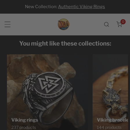
New Collection:
Authentic Viking Rings
p to content
0
ite
You might like these collections:
Viking rings
Viking bracele
237 products
144 products