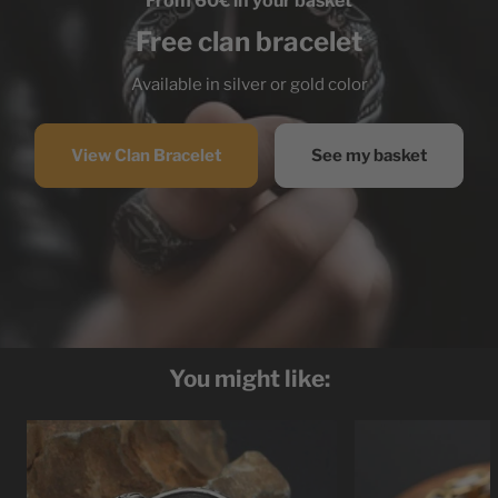
From 60€ in your basket
Free clan bracelet
Available in silver or gold color
View Clan Bracelet
See my basket
You might like: