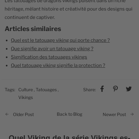
Les tatouages de dragons vikings puisent dans un riche
héritage, mêlant histoire et créativité pour des designs qui
continuent de captiver.
Articles similaires
Quel est le tatouage viking qui porte chance ?
Que signifie avoir un tatouage viking ?
Signification des tatouages vikings
Quel tatouage viking signifie la protection ?
Tags:
Culture
,
Tatouages
,
Share:
Vikings
Back to Blog
Older Post
Newer Post
Quel Viking de la série Vikings es-