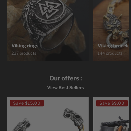
Viking rings
Viking bracele
237 products
144 products
Our offers :
View Best Sellers
Ragnar
Bracelet
Save
$15.00
Save
$9.00
Lodbrok
Viking
Viking
Leather
Bracelet
Viking