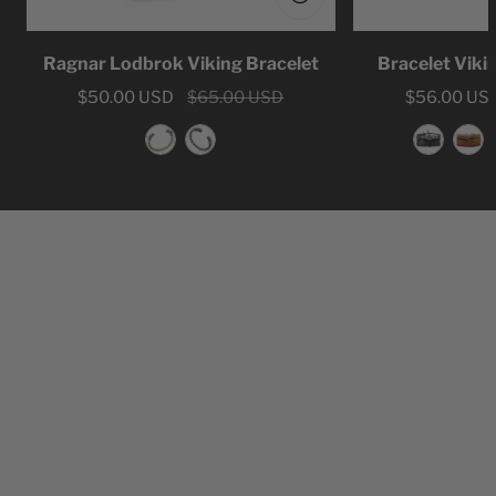
Ragnar Lodbrok Viking Bracelet
Bracelet Viki
Sale
$50.00 USD
Regular
$65.00 USD
Sale
$56.00 US
Regular
price
price
price
price