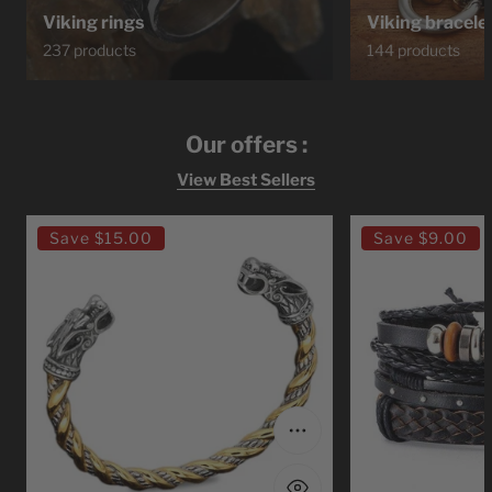
Viking rings
Viking bracele
237 products
144 products
Our offers :
View Best Sellers
Ragnar
Bracelet
Save
$15.00
Save
$9.00
Lodbrok
Viking
Viking
Leather
Bracelet
Viking
Choose options