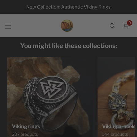
New Collection:
Authentic Viking Rings
p to content
0
ite
You might like these collections:
Viking rings
Viking bracele
237 products
144 products