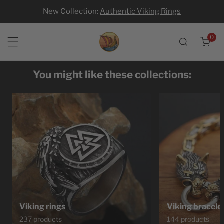
New Collection:
Authentic Viking Rings
p to content
0
ite
You might like these collections:
Viking rings
Viking bracele
237 products
144 products