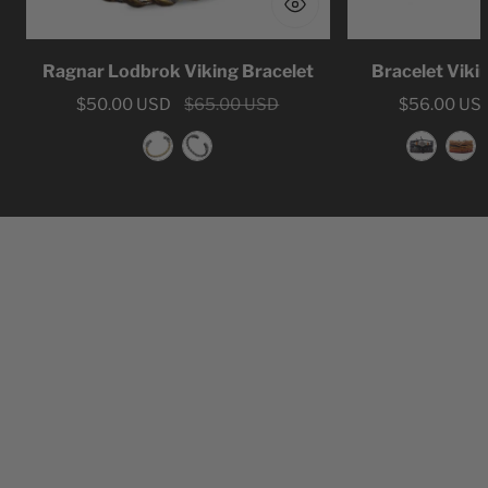
Ragnar Lodbrok Viking Bracelet
Bracelet Viki
Sale
$50.00 USD
Regular
$65.00 USD
Sale
$56.00 US
Regular
price
price
price
price