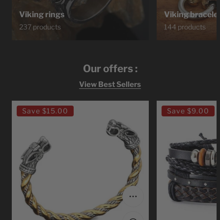
Viking rings
Viking bracele
237 products
144 products
Our offers :
View Best Sellers
Ragnar
Bracelet
Save
$15.00
Save
$9.00
Lodbrok
Viking
Viking
Leather
Bracelet
Viking
Choose options