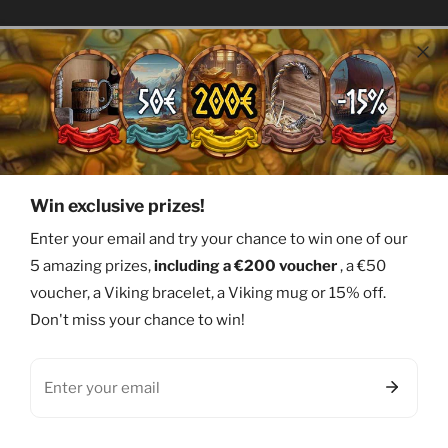
Useful links
Recommendations
Win exclusive prizes!
Information
Enter your email and try your chance to win one of our
5 amazing prizes,
including a €200 voucher
, a €50
voucher, a Viking bracelet, a Viking mug or 15% off.
Language
Country/region
English
Bermuda (USD $)
Don't miss your chance to win!
Email
© 2026,
Ervald
0
items
Welcome
Products
Research
Basket
Facebook
Twitter
Pinterest
Instagram
Youtube