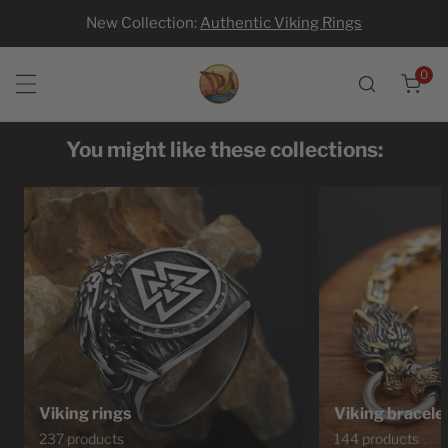
New Collection:
Authentic Viking Rings
p to content
0
ite
You might like these collections:
Viking rings
Viking bracele
237 products
144 products