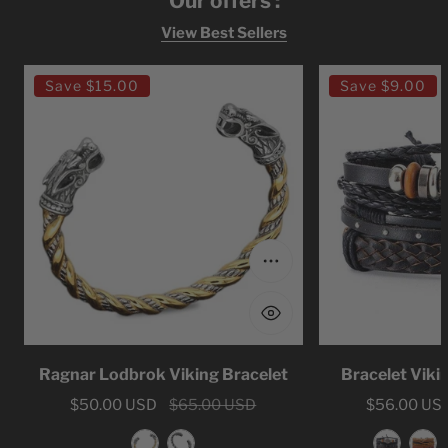
Our offers :
View Best Sellers
Ragnar
Bracelet
Save
$15.00
Save
$9.00
Lodbrok
Viking
Viking
Leather
Bracelet
Viking
Choose options
Ragnar Lodbrok Viking Bracelet
Bracelet Viki
Sale
$50.00 USD
Regular
$65.00 USD
Sale
$56.00 US
Regular
price
price
price
price