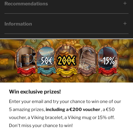
Recommendations
Information
Language
Country/region
English
Bermuda (USD $)
© 2026,
Ervald
Facebook
Twitter
Pinterest
Instagram
Youtube
Win exclusive prizes!
Payment
Enter your email and try your chance to win one of our
methods
5 amazing prizes,
including a €200 voucher
, a €50
voucher, a Viking bracelet, a Viking mug or 15% off.
Don't miss your chance to win!