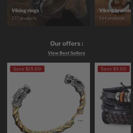
Viking rings
Viking bracele
237 products
144 products
Our offers :
View Best Sellers
Ragnar
Bracelet
Save
$15.00
Save
$9.00
Lodbrok
Viking
Viking
Leather
Bracelet
Viking
Choose options