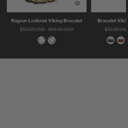
Ragnar Lodbrok Viking Bracelet
Bracelet Viki
Sale
$50.00 USD
Regular
$65.00 USD
Sale
$56.00 US
Regular
price
price
price
price