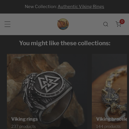
New Collection:
Authentic Viking Rings
p to content
0
ite
You might like these collections:
Viking rings
Viking bracele
237 products
144 products