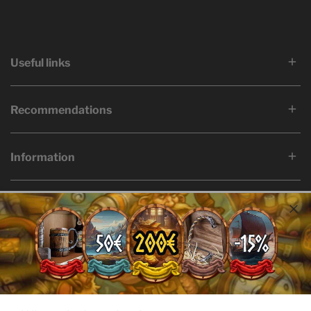
Useful links
Recommendations
Information
Language
Country/region
English
Bermuda (USD $)
© 2026,
Ervald
Facebook
Twitter
Pinterest
Instagram
Youtube