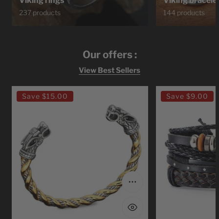
Viking rings
Viking bracele
237 products
144 products
Our offers :
View Best Sellers
Ragnar
Bracelet
Save
$15.00
Save
$9.00
Lodbrok
Viking
Viking
Leather
Bracelet
Viking
Choose options