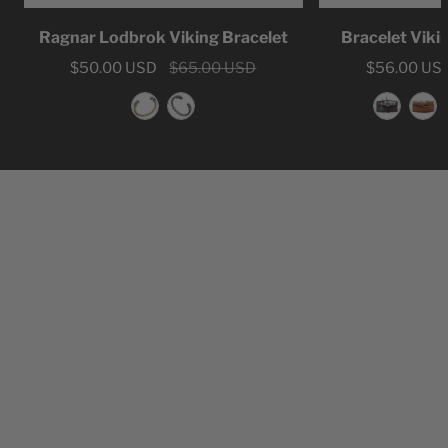
Ragnar Lodbrok Viking Bracelet
Bracelet Viki
Sale
$50.00 USD
Regular
$65.00 USD
Sale
$56.00 US
Regular
price
price
price
price