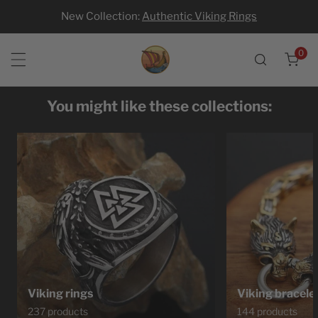
New Collection:
Authentic Viking Rings
p to content
0
ite
You might like these collections:
Viking rings
Viking bracele
237 products
144 products