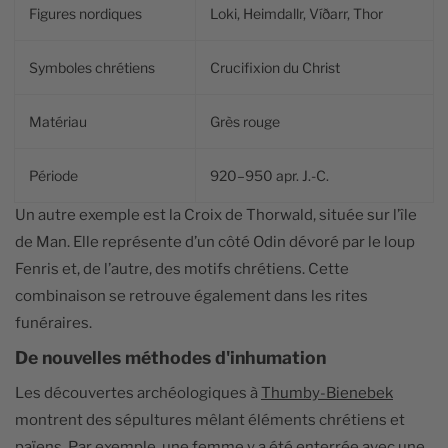
Figures nordiques
Loki, Heimdallr, Víðarr, Thor
Symboles chrétiens
Crucifixion du Christ
Matériau
Grès rouge
Période
920–950 apr. J.-C.
Un autre exemple est la Croix de Thorwald, située sur l’île
de Man. Elle représente d’un côté Odin dévoré par le loup
Fenris et, de l’autre, des motifs chrétiens. Cette
combinaison se retrouve également dans les rites
funéraires.
De nouvelles méthodes d'inhumation
Les découvertes archéologiques à
Thumby-Bienebek
montrent des sépultures mêlant éléments chrétiens et
païens. Par exemple, une femme y a été enterrée avec une