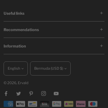
Useful links
Recommendations
Information
Language
Country/region
English
Bermuda (USD $)
© 2026,
Ervald
Facebook
Twitter
Pinterest
Instagram
Youtube
Payment