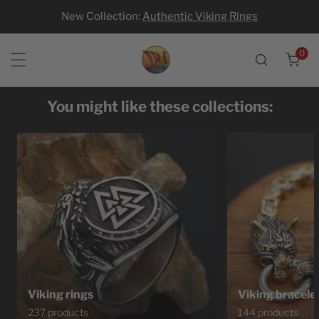
New Collection:
Authentic Viking Rings
p to content
0
ite
You might like these collections:
Viking rings
Viking bracele
237 products
144 products