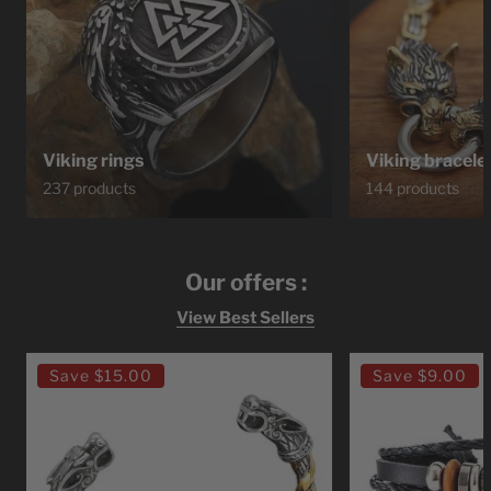
Viking rings
Viking bracele
237 products
144 products
Our offers :
View Best Sellers
Ragnar
Bracelet
Save
$15.00
Save
$9.00
Lodbrok
Viking
Viking
Leather
Bracelet
Viking