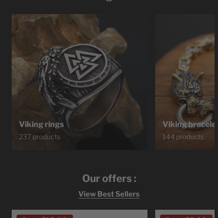
Viking rings
Viking bracele
237 products
144 products
Our offers :
View Best Sellers
Ragnar
Bracelet