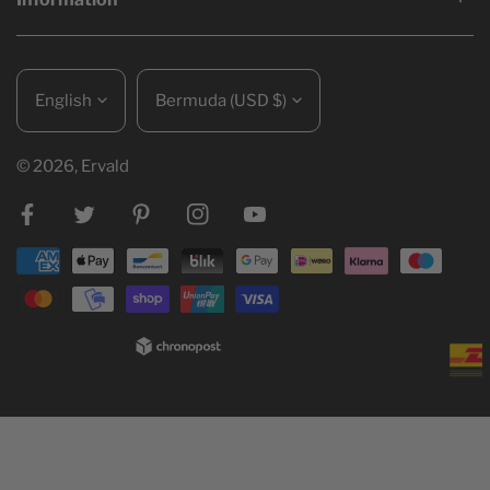
Language
Country/region
English
Bermuda (USD $)
© 2026,
Ervald
Facebook
Twitter
Pinterest
Instagram
Youtube
Payment
methods