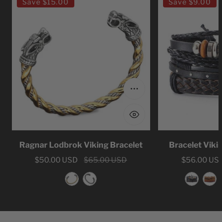
Save
$15.00
Save
$9.00
Lodbrok
Viking
Viking
Leather
Bracelet
Viking
Choose options
Ragnar Lodbrok Viking Bracelet
Bracelet Viki
Sale
$50.00 USD
Regular
$65.00 USD
Sale
$56.00 US
Regular
price
price
price
price