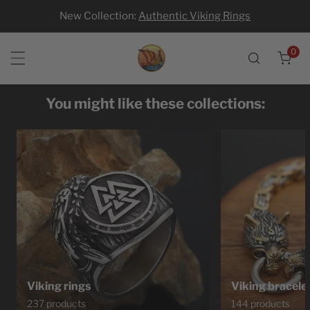
New Collection:
Authentic Viking Rings
p to content
0
ite
You might like these collections:
Viking rings
Viking bracele
237 products
144 products